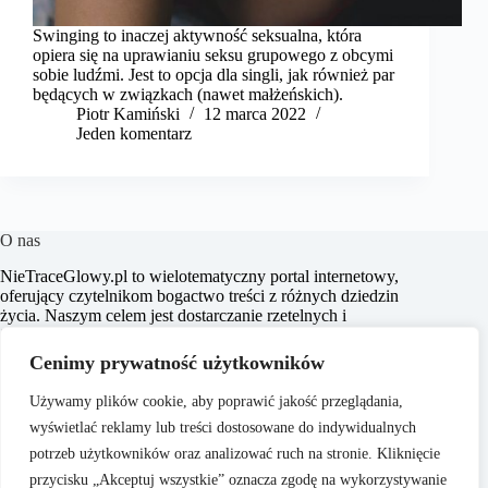
Swinging to inaczej aktywność seksualna, która
opiera się na uprawianiu seksu grupowego z obcymi
sobie ludźmi. Jest to opcja dla singli, jak również par
będących w związkach (nawet małżeńskich).
Piotr Kamiński
12 marca 2022
Jeden komentarz
O nas
​NieTraceGlowy.pl to wielotematyczny portal internetowy,
oferujący czytelnikom bogactwo treści z różnych dziedzin
życia. Naszym celem jest dostarczanie rzetelnych i
inspirujących artykułów, które wspierają użytkowników w
podejmowaniu świadomych decyzji oraz poszerzają ich
Cenimy prywatność użytkowników
horyzonty. Dbamy o to, aby nasze treści były zrozumiałe i
dostępne dla każdego, niezależnie od poziomu wiedzy w
Używamy plików cookie, aby poprawić jakość przeglądania,
danym zakresie.
wyświetlać reklamy lub treści dostosowane do indywidualnych
potrzeb użytkowników oraz analizować ruch na stronie. Kliknięcie
przycisku „Akceptuj wszystkie” oznacza zgodę na wykorzystywanie