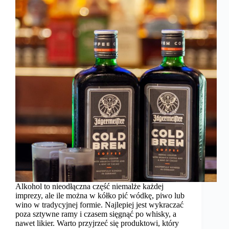
Alkohol to nieodłączna część niemalże każdej
imprezy, ale ile można w kółko pić wódkę, piwo lub
wino w tradycyjnej formie. Najlepiej jest wykraczać
poza sztywne ramy i czasem sięgnąć po whisky, a
nawet likier. Warto przyjrzeć się produktowi, który