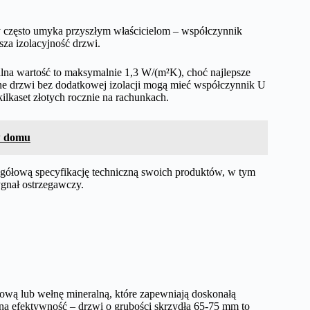
y często umyka przyszłym właścicielom – współczynnik
sza izolacyjność drzwi.
na wartość to maksymalnie 1,3 W/(m²K), choć najlepsze
ne drzwi bez dodatkowej izolacji mogą mieć współczynnik U
lkaset złotych rocznie na rachunkach.
w domu
gółową specyfikację techniczną swoich produktów, w tym
ygnał ostrzegawczy.
nową lub wełnę mineralną, które zapewniają doskonałą
 na efektywność – drzwi o grubości skrzydła 65-75 mm to