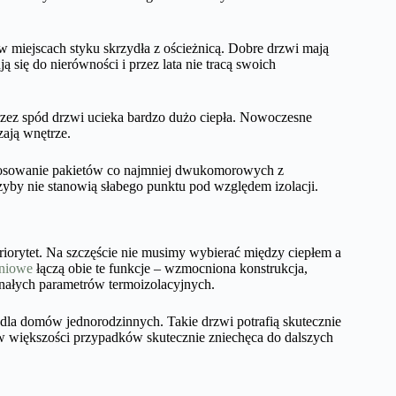
a w miejscach styku skrzydła z ościeżnicą. Dobre drzwi mają
 się do nierówności i przez lata nie tracą swoich
przez spód drzwi ucieka bardzo dużo ciepła. Nowoczesne
zają wnętrze.
astosowanie pakietów co najmniej dwukomorowych z
by nie stanowią słabego punktu pod względem izolacji.
orytet. Na szczęście nie musimy wybierać między ciepłem a
aniowe
łączą obie te funkcje – wzmocniona konstrukcja,
nałych parametrów termoizolacyjnych.
dla domów jednorodzinnych. Takie drzwi potrafią skutecznie
w większości przypadków skutecznie zniechęca do dalszych