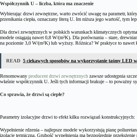
Współczynnik U – liczba, która ma znaczenie
Wybierając drzwi zewnętrzne, warto zwrócić uwagę na parametr, któr
przenikania ciepła, oznaczany literą U. Im niższa jego wartość, tym lep
Dla drzwi zewnętrznych w polskich warunkach klimatycznych optymal
modele osiągają nawet 0,8 W/(m²K). Dla porównania – stare, drewnia
na poziomie 3,0 W/(m²K) lub wyższy. Różnica? W praktyce to nawet ki
READ
5 ciekawych sposobów na wykorzystanie taśmy LED 
Renomowany
producent drzwi zewnętrznych
zawsze udostępnia szcze
właśnie współczynnik U. Jeśli tych informacji brakuje – to poważny s
Co sprawia, że drzwi są ciepłe?
Parametry izolacyjne drzwi to efekt kilku rozwiązań konstrukcyjnych:
Wypełnienie rdzenia – najlepsze modele wykorzystują pianę poliureta
izolację termiczną. Grubość wypełnienia ma bezpośrednie przełożenie