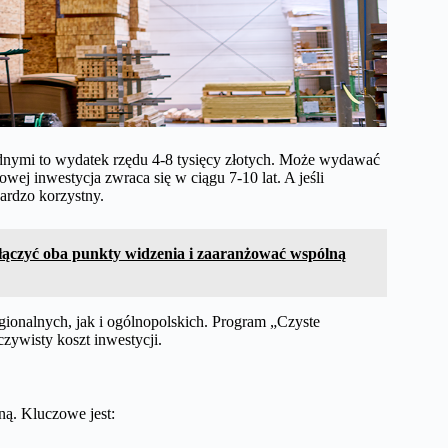
dnymi to wydatek rzędu 4-8 tysięcy złotych. Może wydawać
owej inwestycja zwraca się w ciągu 7-10 lat. A jeśli
bardzo korzystny.
połączyć oba punkty widzenia i zaaranżować wspólną
onalnych, jak i ogólnopolskich. Program „Czyste
zywisty koszt inwestycji.
ną. Kluczowe jest: