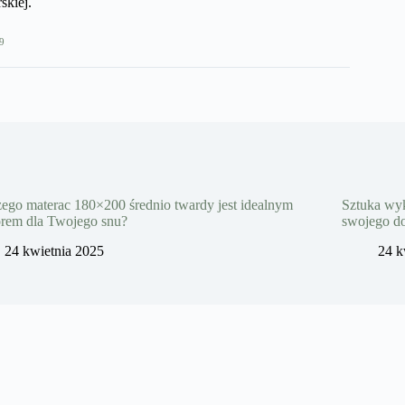
kiej.​
9
ego materac 180×200 średnio twardy jest idealnym
Sztuka wyk
rem dla Twojego snu?
swojego 
24 kwietnia 2025
24 k