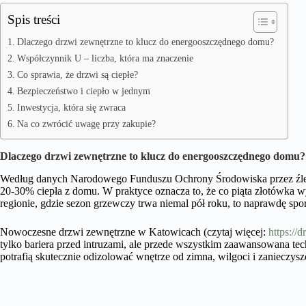
Spis treści
Dlaczego drzwi zewnętrzne to klucz do energooszczędnego domu?
Współczynnik U – liczba, która ma znaczenie
Co sprawia, że drzwi są ciepłe?
Bezpieczeństwo i ciepło w jednym
Inwestycja, która się zwraca
Na co zwrócić uwagę przy zakupie?
Dlaczego drzwi zewnętrzne to klucz do energooszczędnego domu?
Według danych Narodowego Funduszu Ochrony Środowiska przez źle d
20-30% ciepła z domu. W praktyce oznacza to, że co piąta złotówka 
regionie, gdzie sezon grzewczy trwa niemal pół roku, to naprawdę spor
Nowoczesne drzwi zewnętrzne w Katowicach (czytaj więcej:
https://
tylko bariera przed intruzami, ale przede wszystkim zaawansowana tec
potrafią skutecznie odizolować wnętrze od zimna, wilgoci i zanieczyszc