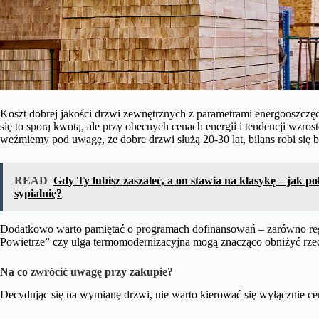
Koszt dobrej jakości drzwi zewnętrznych z parametrami energooszczę
się to sporą kwotą, ale przy obecnych cenach energii i tendencji wzrost
weźmiemy pod uwagę, że dobre drzwi służą 20-30 lat, bilans robi się 
READ
Gdy Ty lubisz zaszaleć, a on stawia na klasykę – jak 
sypialnię?
Dodatkowo warto pamiętać o programach dofinansowań – zarówno regi
Powietrze” czy ulga termomodernizacyjna mogą znacząco obniżyć rzec
Na co zwrócić uwagę przy zakupie?
Decydując się na wymianę drzwi, nie warto kierować się wyłącznie ce