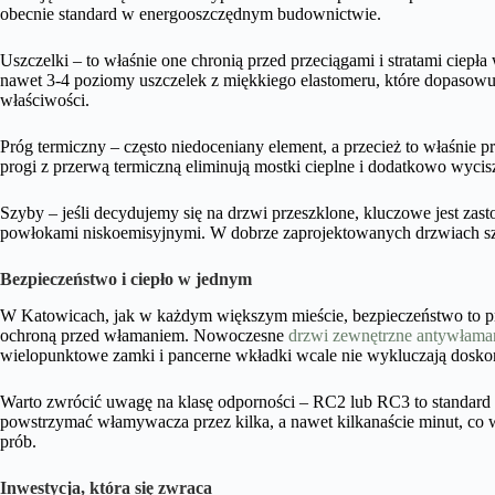
obecnie standard w energooszczędnym budownictwie.
Uszczelki – to właśnie one chronią przed przeciągami i stratami ciepł
nawet 3-4 poziomy uszczelek z miękkiego elastomeru, które dopasowują
właściwości.
Próg termiczny – często niedoceniany element, a przecież to właśnie 
progi z przerwą termiczną eliminują mostki cieplne i dodatkowo wycis
Szyby – jeśli decydujemy się na drzwi przeszklone, kluczowe jest z
powłokami niskoemisyjnymi. W dobrze zaprojektowanych drzwiach szy
Bezpieczeństwo i ciepło w jednym
W Katowicach, jak w każdym większym mieście, bezpieczeństwo to pri
ochroną przed włamaniem. Nowoczesne
drzwi zewnętrzne antywłam
wielopunktowe zamki i pancerne wkładki wcale nie wykluczają dosko
Warto zwrócić uwagę na klasę odporności – RC2 lub RC3 to standard 
powstrzymać włamywacza przez kilka, a nawet kilkanaście minut, co 
prób.
Inwestycja, która się zwraca