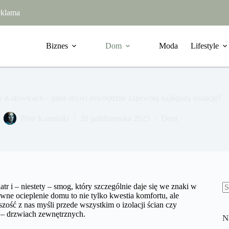
klama
Biznes
Dom
Moda
Lifestyle
 Katowicach – jakie drzwi zewnętrzne zapewnią najlepszą izolację?
Piotr Kamiński
20 października 2025
Dom
tr i – niestety – smog, który szczególnie daje się we znaki w
ne ocieplenie domu to nie tylko kwestia komfortu, ale
B
ość z nas myśli przede wszystkim o izolacji ścian czy
w
– drzwiach zewnętrznych.
N