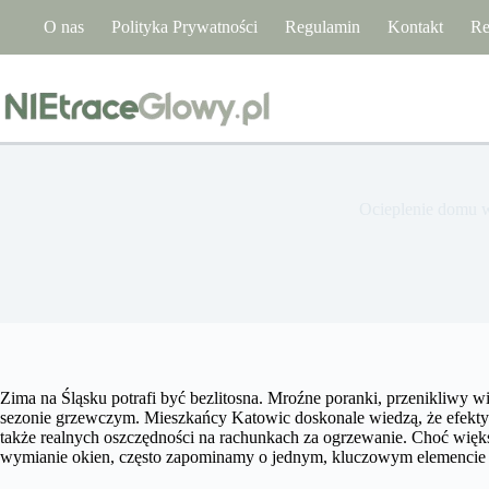
Przejdź
O nas
Polityka Prywatności
Regulamin
Kontakt
Re
do
treści
Ocieplenie domu w
Zima na Śląsku potrafi być bezlitosna. Mroźne poranki, przenikliwy wia
sezonie grzewczym. Mieszkańcy Katowic doskonale wiedzą, że efektyw
także realnych oszczędności na rachunkach za ogrzewanie. Choć większ
wymianie okien, często zapominamy o jednym, kluczowym elemencie 