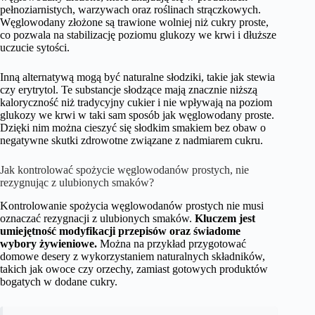
pełnoziarnistych, warzywach oraz roślinach strączkowych.
Węglowodany złożone są trawione wolniej niż cukry proste,
co pozwala na stabilizację poziomu glukozy we krwi i dłuższe
uczucie sytości.
Inną alternatywą mogą być naturalne słodziki, takie jak stewia
czy erytrytol. Te substancje słodzące mają znacznie niższą
kaloryczność niż tradycyjny cukier i nie wpływają na poziom
glukozy we krwi w taki sam sposób jak węglowodany proste.
Dzięki nim można cieszyć się słodkim smakiem bez obaw o
negatywne skutki zdrowotne związane z nadmiarem cukru.
Jak kontrolować spożycie węglowodanów prostych, nie
rezygnując z ulubionych smaków?
Kontrolowanie spożycia węglowodanów prostych nie musi
oznaczać rezygnacji z ulubionych smaków.
Kluczem jest
umiejętność modyfikacji przepisów oraz świadome
wybory żywieniowe.
Można na przykład przygotować
domowe desery z wykorzystaniem naturalnych składników,
takich jak owoce czy orzechy, zamiast gotowych produktów
bogatych w dodane cukry.