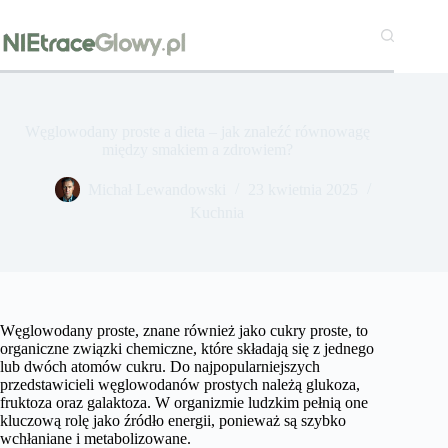
Przejdź
do
treści
Węglowodany proste a dieta – jak znaleźć równowagę
między smakiem a zdrowiem?
Michał Lewandowski
23 kwietnia 2025
Kuchnia
Węglowodany proste, znane również jako cukry proste, to
organiczne związki chemiczne, które składają się z jednego
lub dwóch atomów cukru. Do najpopularniejszych
przedstawicieli węglowodanów prostych należą glukoza,
fruktoza oraz galaktoza. W organizmie ludzkim pełnią one
kluczową rolę jako źródło energii, ponieważ są szybko
wchłaniane i metabolizowane.