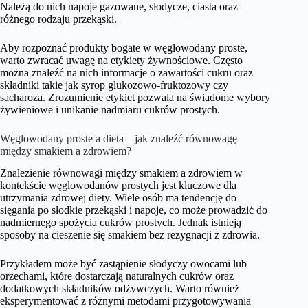
Należą do nich napoje gazowane, słodycze, ciasta oraz
różnego rodzaju przekąski.
Aby rozpoznać produkty bogate w węglowodany proste,
warto zwracać uwagę na etykiety żywnościowe. Często
można znaleźć na nich informacje o zawartości cukru oraz
składniki takie jak syrop glukozowo-fruktozowy czy
sacharoza. Zrozumienie etykiet pozwala na świadome wybory
żywieniowe i unikanie nadmiaru cukrów prostych.
Węglowodany proste a dieta – jak znaleźć równowagę
między smakiem a zdrowiem?
Znalezienie równowagi między smakiem a zdrowiem w
kontekście węglowodanów prostych jest kluczowe dla
utrzymania zdrowej diety. Wiele osób ma tendencję do
sięgania po słodkie przekąski i napoje, co może prowadzić do
nadmiernego spożycia cukrów prostych. Jednak istnieją
sposoby na cieszenie się smakiem bez rezygnacji z zdrowia.
Przykładem może być zastąpienie słodyczy owocami lub
orzechami, które dostarczają naturalnych cukrów oraz
dodatkowych składników odżywczych. Warto również
eksperymentować z różnymi metodami przygotowywania