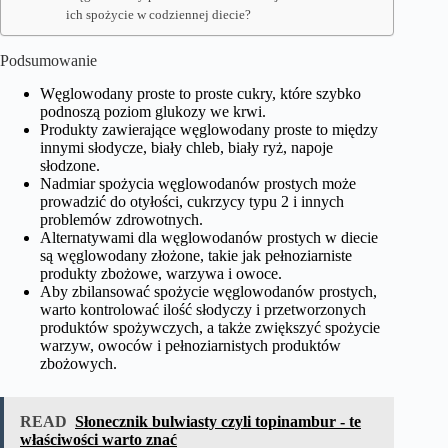
ich spożycie w codziennej diecie?
Podsumowanie
Węglowodany proste to proste cukry, które szybko
podnoszą poziom glukozy we krwi.
Produkty zawierające węglowodany proste to między
innymi słodycze, biały chleb, biały ryż, napoje
słodzone.
Nadmiar spożycia węglowodanów prostych może
prowadzić do otyłości, cukrzycy typu 2 i innych
problemów zdrowotnych.
Alternatywami dla węglowodanów prostych w diecie
są węglowodany złożone, takie jak pełnoziarniste
produkty zbożowe, warzywa i owoce.
Aby zbilansować spożycie węglowodanów prostych,
warto kontrolować ilość słodyczy i przetworzonych
produktów spożywczych, a także zwiększyć spożycie
warzyw, owoców i pełnoziarnistych produktów
zbożowych.
READ
Słonecznik bulwiasty czyli topinambur - te
właściwości warto znać