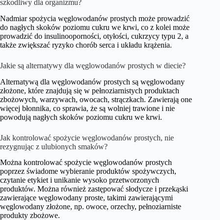
szkodliwy dla organizmu?
Nadmiar spożycia węglowodanów prostych może prowadzić
do nagłych skoków poziomu cukru we krwi, co z kolei może
prowadzić do insulinooporności, otyłości, cukrzycy typu 2, a
także zwiększać ryzyko chorób serca i układu krążenia.
Jakie są alternatywy dla węglowodanów prostych w diecie?
Alternatywą dla węglowodanów prostych są węglowodany
złożone, które znajdują się w pełnoziarnistych produktach
zbożowych, warzywach, owocach, strączkach. Zawierają one
więcej błonnika, co sprawia, że są wolniej trawione i nie
powodują nagłych skoków poziomu cukru we krwi.
Jak kontrolować spożycie węglowodanów prostych, nie
rezygnując z ulubionych smaków?
Można kontrolować spożycie węglowodanów prostych
poprzez świadome wybieranie produktów spożywczych,
czytanie etykiet i unikanie wysoko przetworzonych
produktów. Można również zastępować słodycze i przekąski
zawierające węglowodany proste, takimi zawierającymi
węglowodany złożone, np. owoce, orzechy, pełnoziarniste
produkty zbożowe.