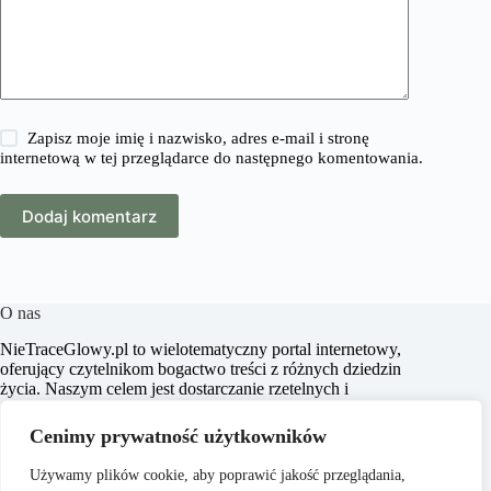
Zapisz moje imię i nazwisko, adres e-mail i stronę
internetową w tej przeglądarce do następnego komentowania.
Dodaj komentarz
O nas
​NieTraceGlowy.pl to wielotematyczny portal internetowy,
oferujący czytelnikom bogactwo treści z różnych dziedzin
życia. Naszym celem jest dostarczanie rzetelnych i
inspirujących artykułów, które wspierają użytkowników w
podejmowaniu świadomych decyzji oraz poszerzają ich
Cenimy prywatność użytkowników
horyzonty. Dbamy o to, aby nasze treści były zrozumiałe i
dostępne dla każdego, niezależnie od poziomu wiedzy w
Używamy plików cookie, aby poprawić jakość przeglądania,
danym zakresie.