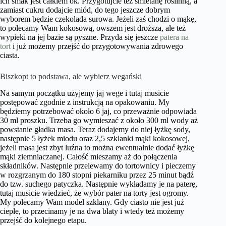
ich smak jest całkiem ok. Przygotujcie też śmietanę roślinną, a
zamiast cukru dodajcie miód, do tego jeszcze dobrym
wyborem będzie czekolada surowa. Jeżeli zaś chodzi o mąkę,
to polecamy Wam kokosową, owszem jest droższa, ale też
wypieki na jej bazie są pyszne. Przyda się jeszcze
patera na
tort
i już możemy przejść do przygotowywania zdrowego
ciasta.
Biszkopt to podstawa, ale wybierz wegański
Na samym początku użyjemy jaj wege i tutaj musicie
postępować zgodnie z instrukcją na opakowaniu. My
będziemy potrzebować około 6 jaj, co przeważnie odpowiada
30 ml proszku. Trzeba go wymieszać z około 300 ml wody aż
powstanie gładka masa. Teraz dodajemy do niej łyżkę sody,
następnie 5 łyżek miodu oraz 2,5 szklanki mąki kokosowej,
jeżeli masa jest zbyt luźna to można ewentualnie dodać łyżkę
mąki ziemniaczanej. Całość mieszamy aż do połączenia
składników. Następnie przelewamy do tortownicy i pieczemy
w rozgrzanym do 180 stopni piekarniku przez 25 minut bądź
do tzw. suchego patyczka. Następnie wykładamy je na paterę,
tutaj musicie wiedzieć, że wybór pater na torty jest ogromy.
My polecamy Wam model szklany. Gdy ciasto nie jest już
ciepłe, to przecinamy je na dwa blaty i wtedy też możemy
przejść do kolejnego etapu.