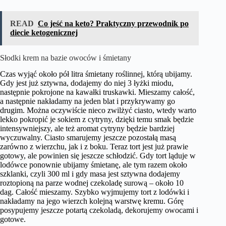
READ
Co jeść na keto? Praktyczny przewodnik po
diecie ketogenicznej
Słodki krem na bazie owoców i śmietany
Czas wyjąć około pół litra śmietany roślinnej, którą ubijamy.
Gdy jest już sztywna, dodajemy do niej 3 łyżki miodu,
następnie pokrojone na kawałki truskawki. Mieszamy całość,
a następnie nakładamy na jeden blat i przykrywamy go
drugim. Można oczywiście nieco zwilżyć ciasto, wtedy warto
lekko pokropić je sokiem z cytryny, dzięki temu smak będzie
intensywniejszy, ale też aromat cytryny będzie bardziej
wyczuwalny. Ciasto smarujemy jeszcze pozostałą masą
zarówno z wierzchu, jak i z boku. Teraz tort jest już prawie
gotowy, ale powinien się jeszcze schłodzić. Gdy tort ląduje w
lodówce ponownie ubijamy śmietanę, ale tym razem około
szklanki, czyli 300 ml i gdy masa jest sztywna dodajemy
roztopioną na parze wodnej czekoladę surową – około 10
dag. Całość mieszamy. Szybko wyjmujemy tort z lodówki i
nakładamy na jego wierzch kolejną warstwę kremu. Górę
posypujemy jeszcze potartą czekoladą, dekorujemy owocami i
gotowe.