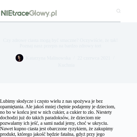
Przejdź
do
treści
Czy zdrowe ciasta mogą być smaczne? Oczywiście, że tak!
Poznaj nasz przepis na bardzo zdrowy tort
Katarzyna Malinowska
22 czerwca 2021
Kuchnia
Lubimy słodycze i często wielu z nas spożywa je bez
opamiętania. Ale jakoś mniej chętnie podajemy je dzieciom,
no bo w końcu jest w nich cukier, a cukier to zło. Niestety
dochodzi już do takich paradoksów, że dzieciom nie
pozwalamy ich jeść, a sami nadal jemy, choć w ukryciu.
Nawet kupno ciasta jest obarczone ryzykiem, że zakupimy
produkt, którego jakość będzie fatalna, gdyż przy jego