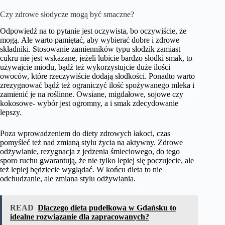
Czy zdrowe słodycze mogą być smaczne?
Odpowiedź na to pytanie jest oczywista, bo oczywiście, że
mogą. Ale warto pamiętać, aby wybierać dobre i zdrowe
składniki. Stosowanie zamienników typu słodzik zamiast
cukru nie jest wskazane, jeżeli lubicie bardzo słodki smak, to
używajcie miodu, bądź też wykorzystujcie duże ilości
owoców, które rzeczywiście dodają słodkości. Ponadto warto
zrezygnować bądź też ograniczyć ilość spożywanego mleka i
zamienić je na roślinne. Owsiane, migdałowe, sojowe czy
kokosowe- wybór jest ogromny, a i smak zdecydowanie
lepszy.
Poza wprowadzeniem do diety zdrowych łakoci, czas
pomyśleć też nad zmianą stylu życia na aktywny. Zdrowe
odżywianie, rezygnacja z jedzenia śmieciowego, do tego
sporo ruchu gwarantują, że nie tylko lepiej się poczujecie, ale
też lepiej będziecie wyglądać. W końcu dieta to nie
odchudzanie, ale zmiana stylu odżywiania.
READ
Dlaczego dieta pudełkowa w Gdańsku to
idealne rozwiązanie dla zapracowanych?