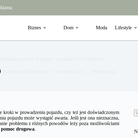
klama
Biznes
Dom
Moda
Lifestyle
fesjonalna pomoc drogowa – podstawowe informacje
Katarzyna Malinowska
6 sierpnia 2021
Motoryzacja
sze kroki w prowadzeniu pojazdu, czy też jest doświadczonym
ia pojazdu może wystąpić awaria. Jeśli jest ona nieznaczna,
B
ązanie problemu z różnych powodów leży poza możliwościami
w
a
pomoc drogowa
.
N