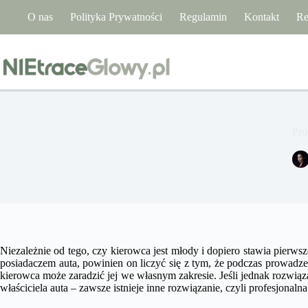
Przejdź
O nas
Polityka Prywatności
Regulamin
Kontakt
Re
do
treści
Pro
Niezależnie od tego, czy kierowca jest młody i dopiero stawia pierw
posiadaczem auta, powinien on liczyć się z tym, że podczas prowadzen
kierowca może zaradzić jej we własnym zakresie. Jeśli jednak rozwi
właściciela auta – zawsze istnieje inne rozwiązanie, czyli profesjonaln