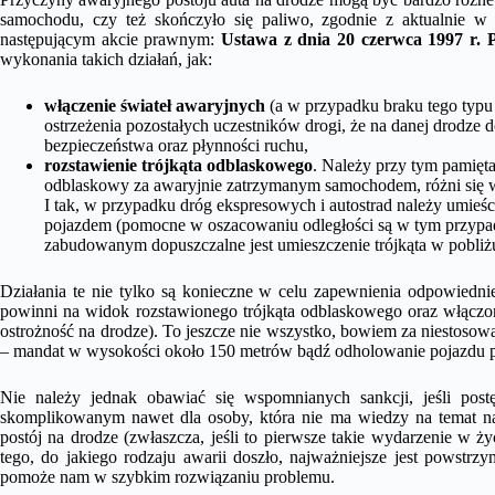
samochodu, czy też skończyło się paliwo, zgodnie z aktualnie
następującym akcie prawnym:
Ustawa z dnia 20 czerwca 1997 r.
wykonania takich działań, jak:
włączenie świateł awaryjnych
(a w przypadku braku tego typu
ostrzeżenia pozostałych uczestników drogi, że na danej drodze 
bezpieczeństwa oraz płynności ruchu,
rozstawienie trójkąta odblaskowego
. Należy przy tym pamięta
odblaskowy za awaryjnie zatrzymanym samochodem, różni się w z
I tak, w przypadku dróg ekspresowych i autostrad należy umieśc
pojazdem (pomocne w oszacowaniu odległości są w tym przypadk
zabudowanym dopuszczalne jest umieszczenie trójkąta w pobliżu
Działania te nie tylko są konieczne w celu zapewnienia odpowiedn
powinni na widok rozstawionego trójkąta odblaskowego oraz włączo
ostrożność na drodze). To jeszcze nie wszystko, bowiem za niestosow
– mandat w wysokości około 150 metrów bądź odholowanie pojazdu p
Nie należy jednak obawiać się wspomnianych sankcji, jeśli pos
skomplikowanym nawet dla osoby, która nie ma wiedzy na temat na
postój na drodze (zwłaszcza, jeśli to pierwsze takie wydarzenie w ż
tego, do jakiego rodzaju awarii doszło, najważniejsze jest powstrz
pomoże nam w szybkim rozwiązaniu problemu.