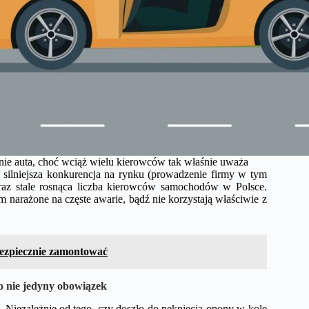
ie auta, choć wciąż wielu kierowców tak właśnie uważa
silniejsza konkurencja na rynku (prowadzenie firmy w tym
oraz stale rosnąca liczba kierowców samochodów w Polsce.
narażone na częste awarie, bądź nie korzystają właściwie z
bezpiecznie zamontować
o nie jedyny obowiązek
 Niezależnie od tego, czy doszło do pęknięcia opony w kole