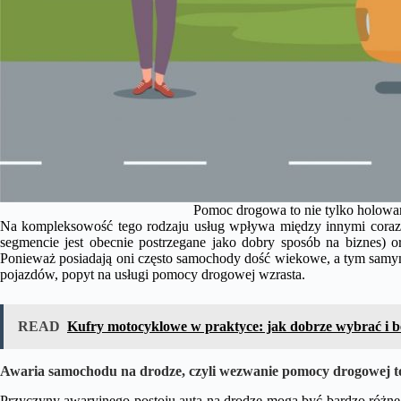
Pomoc drogowa to nie tylko holowan
Na kompleksowość tego rodzaju usług wpływa między innymi coraz 
segmencie jest obecnie postrzegane jako dobry sposób na biznes) 
Ponieważ posiadają oni często samochody dość wiekowe, a tym samym 
pojazdów, popyt na usługi pomocy drogowej wzrasta.
READ
Kufry motocyklowe w praktyce: jak dobrze wybrać i 
Awaria samochodu na drodze, czyli wezwanie pomocy drogowej t
Przyczyny awaryjnego postoju auta na drodze mogą być bardzo różne.