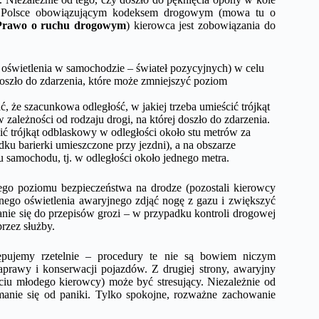
 w Polsce obowiązującym kodeksem drogowym (mowa tu o
 Prawo o ruchu
drogowym
) kierowca jest zobowiązania do
 oświetlenia w samochodzie – świateł pozycyjnych) w celu
doszło do zdarzenia, które może zmniejszyć poziom
ć, że szacunkowa odległość, w jakiej trzeba umieścić trójkąt
ależności od rodzaju drogi, na której doszło do zdarzenia.
ić trójkąt odblaskowy w odległości około stu metrów za
u barierki umieszczone przy jezdni), a na obszarze
 samochodu, tj. w odległości około jednego metra.
iego poziomu bezpieczeństwa na drodze (pozostali kierowcy
nego oświetlenia awaryjnego zdjąć nogę z gazu i zwiększyć
anie się do przepisów grozi – w przypadku kontroli drogowej
rzez służby.
tępujemy rzetelnie – procedury te nie są bowiem niczym
prawy i konserwacji pojazdów. Z drugiej strony, awaryjny
yciu młodego kierowcy) może być stresujący. Niezależnie od
ymanie się od paniki. Tylko spokojne, rozważne zachowanie