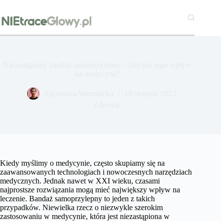
Przejdź
do
treści
Niezastąpiony bandaż samoprzylepny – jaki jest jego wpływ
na medycynę?
​Agnieszka Wierzbicka
18 sierpnia 2023
Zdrowie
Kiedy myślimy o medycynie, często skupiamy się na
zaawansowanych technologiach i nowoczesnych narzędziach
medycznych. Jednak nawet w XXI wieku, czasami
najprostsze rozwiązania mogą mieć największy wpływ na
leczenie. Bandaż samoprzylepny to jeden z takich
przypadków. Niewielka rzecz o niezwykle szerokim
zastosowaniu w medycynie, która jest niezastąpiona w