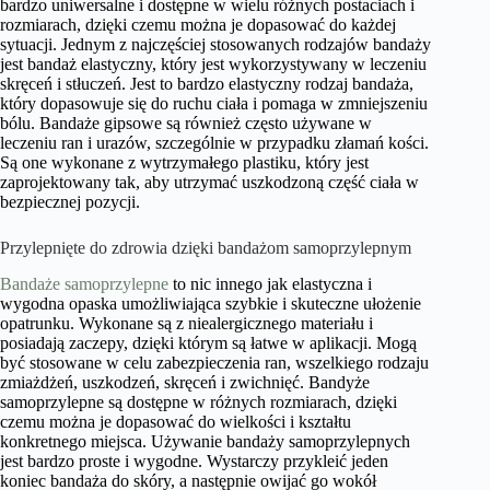
bardzo uniwersalne i dostępne w wielu różnych postaciach i
rozmiarach, dzięki czemu można je dopasować do każdej
sytuacji. Jednym z najczęściej stosowanych rodzajów bandaży
jest bandaż elastyczny, który jest wykorzystywany w leczeniu
skręceń i stłuczeń. Jest to bardzo elastyczny rodzaj bandaża,
który dopasowuje się do ruchu ciała i pomaga w zmniejszeniu
bólu. Bandaże gipsowe są również często używane w
leczeniu ran i urazów, szczególnie w przypadku złamań kości.
Są one wykonane z wytrzymałego plastiku, który jest
zaprojektowany tak, aby utrzymać uszkodzoną część ciała w
bezpiecznej pozycji.
Przylepnięte do zdrowia dzięki bandażom samoprzylepnym
Bandaże samoprzylepne
to nic innego jak elastyczna i
wygodna opaska umożliwiająca szybkie i skuteczne ułożenie
opatrunku. Wykonane są z niealergicznego materiału i
posiadają zaczepy, dzięki którym są łatwe w aplikacji. Mogą
być stosowane w celu zabezpieczenia ran, wszelkiego rodzaju
zmiażdżeń, uszkodzeń, skręceń i zwichnięć. Bandyże
samoprzylepne są dostępne w różnych rozmiarach, dzięki
czemu można je dopasować do wielkości i kształtu
konkretnego miejsca. Używanie bandaży samoprzylepnych
jest bardzo proste i wygodne. Wystarczy przykleić jeden
koniec bandaża do skóry, a następnie owijać go wokół