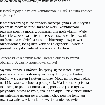
na co dzień są prawdziwym must have w szafie.
Kiedyś: nigdy nie założę kombinezonu! Dziś: To ultra kobieca
stylizacja!
Kombinezony są także trendem zaczerpniętym z lat 70-tych i
po czasie mody na rurki, także w wersji kombinezonu,
przyszła pora na model z poszerzanymi nogawkami. Wiele
kobiet jeszcze kilka lat temu nie wyobrażało sobie noszenia
uniformu na co dzień, a dziś kombinezony noszą nawet
bizneswoman, bo są ultra kobiece i eleganckie. Świetnie
prezentują się do czółenek ale również lordsów.
Jeszcze kilka lat temu: złote i srebrne ciuchy to szczyt
obciachu! A dziś: kupuję nową kurtkę!
Są takie trendy, z których śmiejemy się po latach, a kiedy
powracają znów podążamy za modą. Dotyczy to kurtek i
butów w srebrnym i złotym kolorze. Moda na nie przypadała
na 15 lat wstecz i choć na początku każda kobieta kręciła na
to nosem, to po kilku miesiącach, podobnie jak to było w
przypadku butów w szpic, szła na zakupy. Dzięki złotej kurtce
niewątpliwie można się wyróżnić i choć pewnie trend ten
przetrwa zaledwie kilka lat, to warto na nie postawić.