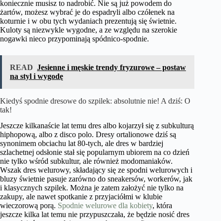
koniecznie musisz to nadrobić. Nie są już powodem do
żartów, możesz wybrać je do espadryli albo czółenek na
koturnie i w obu tych wydaniach prezentują się świetnie.
Kuloty są niezwykle wygodne, a ze względu na szerokie
nogawki nieco przypominają spódnico-spodnie.
READ
Jesienne i męskie trendy fryzurowe – postaw
na styl i wygodę
Kiedyś spodnie dresowe do szpilek: absolutnie nie! A dziś: O
tak!
Jeszcze kilkanaście lat temu dres albo kojarzył się z subkulturą
hiphopową, albo z disco polo. Dresy ortalionowe dziś są
synonimem obciachu lat 80-tych, ale dres w bardziej
szlachetnej odsłonie stał się popularnym ubiorem na co dzień
nie tylko wśród subkultur, ale również modomaniaków.
Wszak dres welurowy, składający się ze spodni welurowych i
bluzy świetnie pasuje zarówno do sneakersów, workerów, jak
i klasycznych szpilek. Można je zatem założyć nie tylko na
zakupy, ale nawet spotkanie z przyjaciółmi w klubie
wieczorową porą.
Spodnie welurowe dla kobiety
, która
jeszcze kilka lat temu nie przypuszczała, że będzie nosić dres