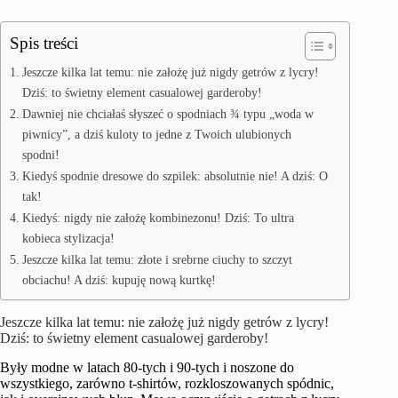
Spis treści
Jeszcze kilka lat temu: nie założę już nigdy getrów z lycry!
Dziś: to świetny element casualowej garderoby!
Dawniej nie chciałaś słyszeć o spodniach ¾ typu „woda w
piwnicy”, a dziś kuloty to jedne z Twoich ulubionych
spodni!
Kiedyś spodnie dresowe do szpilek: absolutnie nie! A dziś: O
tak!
Kiedyś: nigdy nie założę kombinezonu! Dziś: To ultra
kobieca stylizacja!
Jeszcze kilka lat temu: złote i srebrne ciuchy to szczyt
obciachu! A dziś: kupuję nową kurtkę!
Jeszcze kilka lat temu: nie założę już nigdy getrów z lycry!
Dziś: to świetny element casualowej garderoby!
Były modne w latach 80-tych i 90-tych i noszone do
wszystkiego, zarówno t-shirtów, rozkloszowanych spódnic,