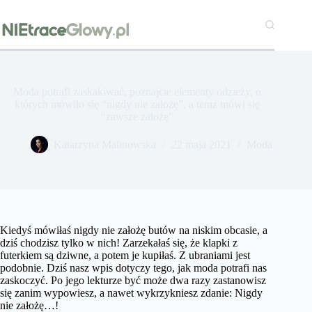
Przejdź
do
treści
Moda potrafi zaskakiwać, poznajcie elementy odzieży, o
których mówiło się “nigdy nie założę”, a teraz mówi się
“zawsze założę”
Katarzyna Malinowska
22 maja 2021
Moda
Kiedyś mówiłaś nigdy nie założę butów na niskim obcasie, a
dziś chodzisz tylko w nich! Zarzekałaś się, że klapki z
futerkiem są dziwne, a potem je kupiłaś. Z ubraniami jest
podobnie. Dziś nasz wpis dotyczy tego, jak moda potrafi nas
zaskoczyć. Po jego lekturze być może dwa razy zastanowisz
się zanim wypowiesz, a nawet wykrzykniesz zdanie: Nigdy
nie założę…!