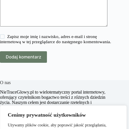
Zapisz moje imię i nazwisko, adres e-mail i stronę
internetową w tej przeglądarce do następnego komentowania.
Dodaj komentarz
O nas
​NieTraceGlowy.pl to wielotematyczny portal internetowy,
oferujący czytelnikom bogactwo treści z różnych dziedzin
życia. Naszym celem jest dostarczanie rzetelnych i
inspirujących artykułów, które wspierają użytkowników w
podejmowaniu świadomych decyzji oraz poszerzają ich
Cenimy prywatność użytkowników
horyzonty. Dbamy o to, aby nasze treści były zrozumiałe i
dostępne dla każdego, niezależnie od poziomu wiedzy w
Używamy plików cookie, aby poprawić jakość przeglądania,
danym zakresie.