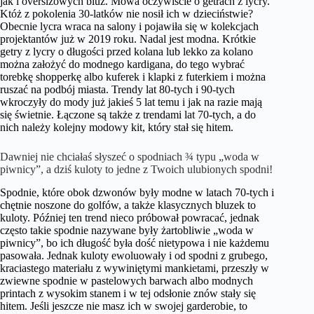
jak i oversizowych bluz. Mowa oczywiście o getrach z lycry.
Któż z pokolenia 30-latków nie nosił ich w dzieciństwie?
Obecnie lycra wraca na salony i pojawiła się w kolekcjach
projektantów już w 2019 roku. Nadal jest modna. Krótkie
getry z lycry o długości przed kolana lub lekko za kolano
można założyć do modnego kardigana, do tego wybrać
torebkę shopperkę albo kuferek i klapki z futerkiem i można
ruszać na podbój miasta. Trendy lat 80-tych i 90-tych
wkroczyły do mody już jakieś 5 lat temu i jak na razie mają
się świetnie. Łączone są także z trendami lat 70-tych, a do
nich należy kolejny modowy kit, który stał się hitem.
Dawniej nie chciałaś słyszeć o spodniach ¾ typu „woda w
piwnicy”, a dziś kuloty to jedne z Twoich ulubionych spodni!
Spodnie, które obok dzwonów były modne w latach 70-tych i
chętnie noszone do golfów, a także klasycznych bluzek to
kuloty. Później ten trend nieco próbował powracać, jednak
często takie spodnie nazywane były żartobliwie „woda w
piwnicy”, bo ich długość była dość nietypowa i nie każdemu
pasowała. Jednak kuloty ewoluowały i od spodni z grubego,
kraciastego materiału z wywiniętymi mankietami, przeszły w
zwiewne spodnie w pastelowych barwach albo modnych
printach z wysokim stanem i w tej odsłonie znów stały się
hitem. Jeśli jeszcze nie masz ich w swojej garderobie, to