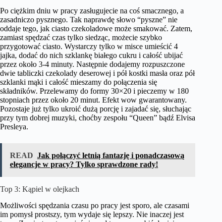
Po ciężkim dniu w pracy zasługujecie na coś smacznego, a
zasadniczo pysznego. Tak naprawdę słowo “pyszne” nie
oddaje tego, jak ciasto czekoladowe może smakować. Zatem,
zamiast spędzać czas tylko siedząc, możecie szybko
przygotować ciasto. Wystarczy tylko w misce umieścić 4
jajka, dodać do nich szklankę białego cukru i całość ubijać
przez około 3-4 minuty. Następnie dodajemy rozpuszczone
dwie tabliczki czekolady deserowej i pół kostki masła oraz pół
szklanki mąki i całość mieszamy do połączenia się
składników. Przelewamy do formy 30×20 i pieczemy w 180
stopniach przez około 20 minut. Efekt wow gwarantowany.
Pozostaje już tylko ukroić dużą porcję i zajadać się, słuchając
przy tym dobrej muzyki, choćby zespołu “Queen” bądź Elvisa
Presleya.
READ
Jak połączyć letnią fantazję i ponadczasową
elegancje w pracy? Tylko sprawdzone rady!
Top 3: Kąpiel w olejkach
Możliwości spędzania czasu po pracy jest sporo, ale czasami
im pomysł prostszy, tym wydaje się lepszy. Nie inaczej jest