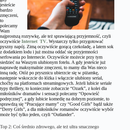
jesteście
bardzo
zmęczeni,
to
polecamy
Wam
najprostszą rozrywkę, ale też sprawiającą przyjemność, czyli
oczywiście
Internet TV
. Wystarczy tylko przygotować
pyszny napój. Zimą oczywiście gorącą czekoladę, a latem sok
z dodatkiem lodu i już można oddać się przyjemności
serfowania po Internecie. Oczywiście możecie przy tym
siedzieć na Waszym ulubionym fotelu. A gdy jesteście już
naprawdę maksymalnie zmęczeni, to mamy dla Was nieco
inną radę. Otóż po prysznicu ubierzcie się w piżamkę,
następnie wskoczcie do łóżka i włączcie ulubiony serial,
choćby na platformach streamingowych. Jeżeli lubicie seriale
typy thrillery, to koniecznie zobaczcie “Ozark”, z kolei dla
miłośników dramatów i sensacji polecamy “Opowieść
podręcznej”, a gdy lubicie komedię na dobrym poziomie, to
sprawdzą się “Pracujące mamy” czy “Good Girls” bądź także
“Derry Girls”, a dla miłośników romansów oczywiście wybór
może być tylko jeden, czyli “Outlander”.
Top 2: Coś średnio zdrowego, ale też ultra smacznego