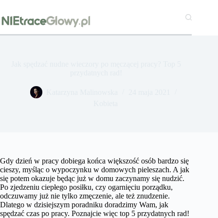
Przejdź
do
treści
Jak spędzać nudne wieczory po męczącej pracy? Top 5
przydatnych rad!
Katarzyna Malinowska
24 maja 2021
Kobieta
Gdy dzień w pracy dobiega końca większość osób bardzo się
cieszy, myśląc o wypoczynku w domowych pieleszach. A jak
się potem okazuje będąc już w domu zaczynamy się nudzić.
Po zjedzeniu ciepłego posiłku, czy ogarnięciu porządku,
odczuwamy już nie tylko zmęczenie, ale też znudzenie.
Dlatego w dzisiejszym poradniku doradzimy Wam, jak
spędzać czas po pracy. Poznajcie więc top 5 przydatnych rad!