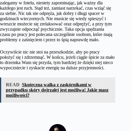
zalegamy w fotelu, niestety zapominając, jak ważny dla
każdego jest ruch. Stąd też, zamiast narzekać, czas wziąć się
za siebie. Nic tak nie odpręża, jak dobry i długi spacer w
godzinach wieczornych. Nie musicie się wtedy spieszyć i
wreszcie możecie się zrelaksować oraz odprężyć, a przy tym
zwyczajnie odpocząć psychicznie. Taka opcja spędzania
czasu po pracy jest polecana szczególnie osobom, które mają
problemy z zaśnięciem i przez to śpią naprawdę mało.
Oczywiście nic nie stoi na przeszkodzie, aby po pracy
położyć się i zdrzemnąć. W końcu, jeżeli ciągle śpicie za mało
to drzemka Wam się przyda, tym bardziej że dzięki niej nieco
wypoczniecie i zyskacie energię na dalsze przyjemności.
READ
Skuteczna walka z zaskórnikami w
przypadku skóry dojrzałej jest możliwa! Jakie masz
możliwości?