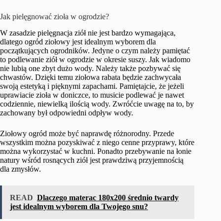
Jak pielęgnować zioła w ogrodzie?
W zasadzie pielęgnacja ziół nie jest bardzo wymagająca,
dlatego ogród ziołowy jest idealnym wyborem dla
początkujących ogrodników. Jedyne o czym należy pamiętać
to podlewanie ziół w ogrodzie w okresie suszy. Jak wiadomo
nie lubią one zbyt dużo wody. Należy także pozbywać się
chwastów. Dzięki temu ziołowa rabata będzie zachwycała
swoją estetyką i pięknymi zapachami. Pamiętajcie, że jeżeli
uprawiacie zioła w doniczce, to musicie podlewać je nawet
codziennie, niewielką ilością wody. Zwróćcie uwagę na to, by
zachowany był odpowiedni odpływ wody.
Ziołowy ogród może być naprawdę różnorodny. Przede
wszystkim można pozyskiwać z niego cenne przyprawy, które
można wykorzystać w kuchni. Ponadto przebywanie na łonie
natury wśród rosnących ziół jest prawdziwą przyjemnością
dla zmysłów.
READ
Dlaczego materac 180x200 średnio twardy
jest idealnym wyborem dla Twojego snu?