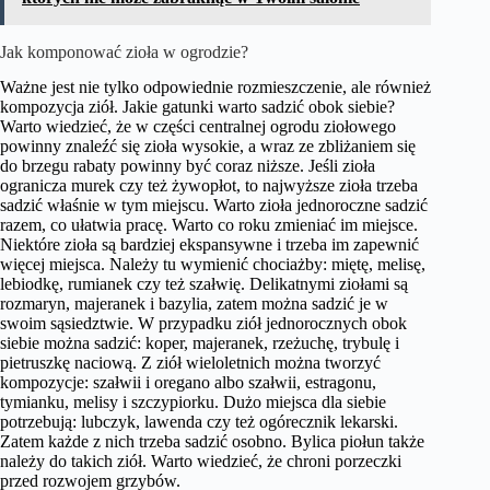
Jak komponować zioła w ogrodzie?
Ważne jest nie tylko odpowiednie rozmieszczenie, ale również
kompozycja ziół. Jakie gatunki warto sadzić obok siebie?
Warto wiedzieć, że w części centralnej ogrodu ziołowego
powinny znaleźć się zioła wysokie, a wraz ze zbliżaniem się
do brzegu rabaty powinny być coraz niższe. Jeśli zioła
ogranicza murek czy też żywopłot, to najwyższe zioła trzeba
sadzić właśnie w tym miejscu. Warto zioła jednoroczne sadzić
razem, co ułatwia pracę. Warto co roku zmieniać im miejsce.
Niektóre zioła są bardziej ekspansywne i trzeba im zapewnić
więcej miejsca. Należy tu wymienić chociażby: miętę, melisę,
lebiodkę, rumianek czy też szałwię. Delikatnymi ziołami są
rozmaryn, majeranek i bazylia, zatem można sadzić je w
swoim sąsiedztwie. W przypadku ziół jednorocznych obok
siebie można sadzić: koper, majeranek, rzeżuchę, trybulę i
pietruszkę naciową. Z ziół wieloletnich można tworzyć
kompozycje: szałwii i oregano albo szałwii, estragonu,
tymianku, melisy i szczypiorku. Dużo miejsca dla siebie
potrzebują: lubczyk, lawenda czy też ogórecznik lekarski.
Zatem każde z nich trzeba sadzić osobno. Bylica piołun także
należy do takich ziół. Warto wiedzieć, że chroni porzeczki
przed rozwojem grzybów.