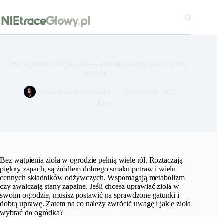
Przejdź
do
treści
Ciesz się mocą ziół jaką dają – poznaj sposoby na ich dobrą
uprawę
Katarzyna Malinowska
22 września 2021
Dom
Bez wątpienia zioła w ogrodzie pełnią wiele ról. Roztaczają
piękny zapach, są źródłem dobrego smaku potraw i wielu
cennych składników odżywczych. Wspomagają metabolizm
czy zwalczają stany zapalne. Jeśli chcesz uprawiać zioła w
swoim ogrodzie, musisz postawić na sprawdzone gatunki i
dobrą uprawę. Zatem na co należy zwrócić uwagę i jakie zioła
wybrać do ogródka?