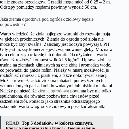
te nie znoszą przeciągów. Grządki mogą mieć od 0,25 – 2 m.
Odstępy pomiędzy rzędami powinny wynosić 50 cm.
Jaka ziemia ogrodowa pod ogródek ziołowy będzie
odpowiednia?
Warto wiedzieć, że zioła najlepsze warunki do rozwoju mają
w glebach próchniczych. Ziemia do ogrodu pod zioła nie
może być zbyt kwaśna. Zalecany jest odczyn powyżej 6 PH.
Gdy jest niższy konieczne jest zwapniowanie gleby. Można w
tym celu rozsypać kredę lub dolomit. Dla użyźnienia warto
również rozłożyć kompost w ilości 5 kg/m2. Uprawa ziół jest
trudna na ziemiach gliniastych są one zbite i gromadzą wodę,
co prowadzi do gnicia roślin. Należy w miarę możliwości je
rozluźniać i mieszać z piaskiem, a także dokonywać aeracji.
Można również sadzić zioła na rabatach podwyższonych i
wzmocnionych palisadami drewnianymi lub niskimi murkami.
Należy pamiętać, że
ziemia ogrodowa
powinna być nie tylko
spulchniona, ale również pozbawiona chwastów przed
sadzeniem ziół. Ponadto jako strażnika odstraszającego
szkodniki warto w ogrodzie ziołowym posadzić aksamitki.
READ
Top 5 dodatków w kolorze czarnym,
których nie może zabraknąć w Twoim salonie